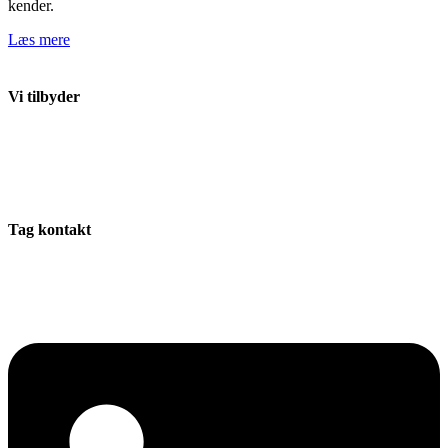
kender.
Læs mere
Vi tilbyder
Ledelsesrådgivning
Professionelle netværk
Bestyrelsesuddannelse
Digitalt ledelsesbrev
Tag kontakt
+45 20 14 78 45
info@stadil-advice.dk