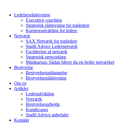
Skip
to
Ledelsesrådgivning
content
Executive coaching
Strategisk rådgivning for topledere
Karriereudvikling for ledere
Netværk
SAX Netværk for topledere
Stadil Advice Ledernetværk
Facilitering af netværk
Strategisk networking
Minikursus: Sådan bliver du en bedre netværker
Bestyrelse
Bestyrelsesuddannelse
Bestyrelsesrådgivning
Om os
Artikler
Lederudvikling
Netværk
Bestyrelsesarbejde
Kundecases
Stadil Advice anbefaler
Kontakt