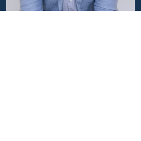
PERSONLIG RÅDGIVNING /
UDVIKLING AF
BESTYRELSER