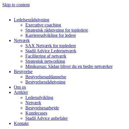
Skip to content
Ledelsesrådgivning
Executive coaching
Strategisk rådgivning for topledere
Karriereudvikling for ledere
Netværk
SAX Netværk for topledere
Stadil Advice Ledernetværk
Facilitering af netværk
Strategisk networking
Minikursus: Sådan bliver du en bedre netværker
Bestyrelse
Bestyrelsesuddannelse
Bestyrelsesrådgivning
Om os
Artikler
Lederudvikling
Netværk
Bestyrelsesarbejde
Kundecases
Stadil Advice anbefaler
Kontakt