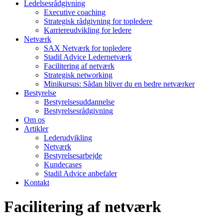
Ledelsesrådgivning
Executive coaching
Strategisk rådgivning for topledere
Karriereudvikling for ledere
Netværk
SAX Netværk for topledere
Stadil Advice Ledernetværk
Facilitering af netværk
Strategisk networking
Minikursus: Sådan bliver du en bedre netværker
Bestyrelse
Bestyrelsesuddannelse
Bestyrelsesrådgivning
Om os
Artikler
Lederudvikling
Netværk
Bestyrelsesarbejde
Kundecases
Stadil Advice anbefaler
Kontakt
Facilitering af netværk