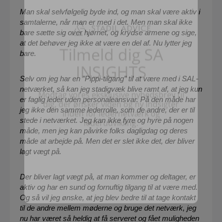
Man skal selvfølgelig byde ind, og man skal være aktiv i
samtalerne, når man er med i det. Men man skal ikke
bare sætte sig over hjørnet, og krydse armene og sige,
at det behøver jeg ikke at være en del af. Nu lytter jeg
bare.
Selv om jeg har en ”Pippi-tilgang” til at være med i SAL-
netværket, så kan jeg stadigvæk blive ramt af, at jeg kun
er faglig leder uden personaleansvar. På den måde har
jeg ikke den samme lederrolle, som de andre, der er til
stede i netværket. Jeg kan ikke fyre og hyre på nogen
måde, men jeg kan påvirke folks dagligdag og deres
måde at arbejde på. Men det er slet ikke det, der bliver
lagt vægt på.
Der bliver lagt vægt på, at man kommer og deltager, er
aktiv og har en sund og fornuftig tilgang til at være med.
Og så vil jeg ønske, at jeg blev bedre til at tage kontakt
til de andre mellem møderne og bruge det netværk, jeg
nu har været så heldig at få serveret og fået muligheden