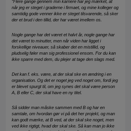
”Flere gange gennem min karriere har jeg mærket, at
når jeg er steget i graderne i firmaet, og mine kolleger og
samtidig gode venner ikke er steget tilsvarende, så sker
der et brud i den tillid, der har været imellem os.
Nogle gange har det været et halvt år, nogle gange har
det været to minutter, men når viden har ligget i
forskellige niveauer, så skaber det en mistillid, og
pludselig føler man sig professionel ensom. For du kan
ikke sparre med dem, du plejer at tage den slags med.
Det kan f. eks. være, at der skal ske en ændring i en
organisation. Og det er noget jeg ved noget om, fordi jeg
er blevet spurgt til, om jeg synes det skal være person
A, B eller C, der skal have en ny titel.
Så sidder man måske sammen med B og har en
samtale, om hvordan gør vi på det her projekt, og man
kan godt mærke, at B ved, at der skal ske noget, men
ved ikke rigtigt, hvad der skal ske. Så kan man jo ikke