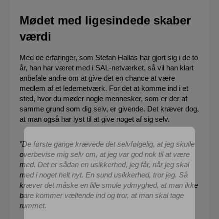
Mødet med ligesindede skaber
værdi
Med de erfaringer, som Stefan Hallas har gjort sig i de to
år, han har været med i SAL-netværket, så vil han klart
anbefale andre om at give det en chance at være
medlem af et ledernetværk. For det at komme ind i et
sted, hvor du møder nogle mennesker, som er der af
samme grund som dig selv, er givende. Det kræver dog,
at man også har lyst til at give noget af sig selv.
”De første gange krævede det selvfølgelig, at jeg skulle
overbevise mig selv om, at jeg var god nok til at være
med. Det er sådan en usikkerhed, jeg får, når jeg skal
med i noget helt nyt. En sund usikkerhed, tror jeg. Så
kræver det måske en lille smule ydmyghed, at man ikke
bare kommer væltende ind og tror, at man skal tage
rummet.